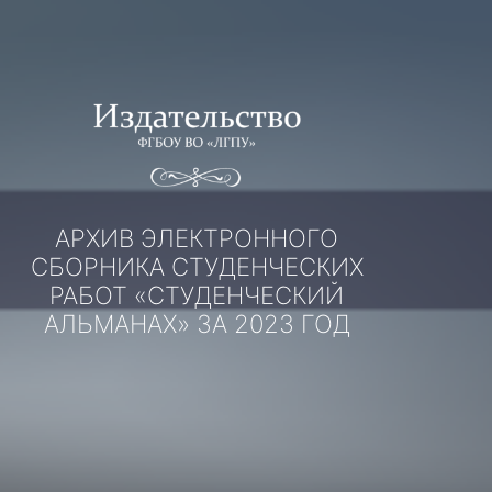
Перейти
к
содержимому
АРХИВ ЭЛЕКТРОННОГО
СБОРНИКА СТУДЕНЧЕСКИХ
РАБОТ «СТУДЕНЧЕСКИЙ
АЛЬМАНАХ» ЗА 2023 ГОД