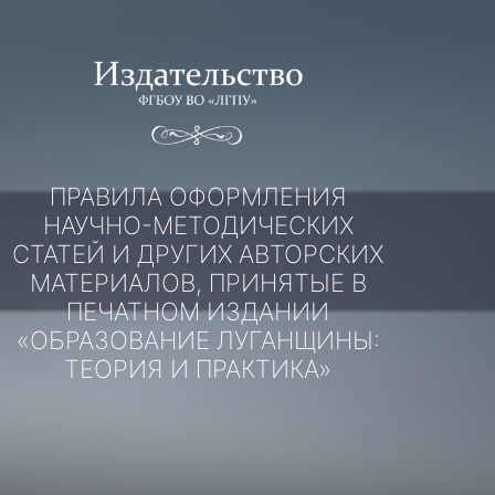
Перейти
к
содержимому
ПРАВИЛА ОФОРМЛЕНИЯ
НАУЧНО-МЕТОДИЧЕСКИХ
СТАТЕЙ И ДРУГИХ АВТОРСКИХ
МАТЕРИАЛОВ, ПРИНЯТЫЕ В
ПЕЧАТНОМ ИЗДАНИИ
«ОБРАЗОВАНИЕ ЛУГАНЩИНЫ:
ТЕОРИЯ И ПРАКТИКА»