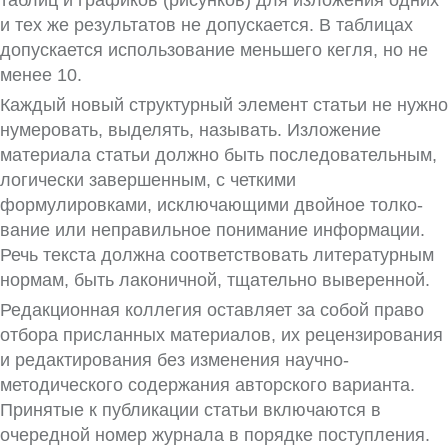
таблиц и графиков (рисунков) для изложения одних
и тех же результатов не допуска­ется. В таблицах
допускается использование мень­шего кегля, но не
менее 10.
Каждый новый структурный элемент статьи не нужно
нумеровать, выделять, называть. Изло­жение
материала статьи должно быть последо­вательным,
логически завершенным, с четкими
формулировками, исключающими двойное толко­
вание или неправильное понимание информации.
Речь текста должна соответствовать литературным
нормам, быть лаконичной, тщательно выверенной.
Редакционная коллегия оставляет за собой право
отбора присланных материалов, их рецен­зирования
и редактирования без изменения научно-
методического содержания авторского варианта.
Принятые к публикации статьи вклю­чаются в
очередной номер журнала в порядке поступления.