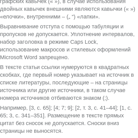
графских кавычек (« »), в случае использования
двойных кавычек внешними являются кавычки (« »)
«елочки», внутренними – („ “) «лапки».
Выравнивание отступа с помощью табу­ляции и
пропусков не допускается. Уплотнение интервалов,
набор заголовка в режиме Caps Lock,
использование макросов и стилевых оформлений
Microsoft Word запрещено.
В тексте статьи ссылки нумеруются в квадратных
скобках, где первый номер указывает на источник в
списке литера­туры, последующие – на страницы
источ­ника или другие источники, в таком случае
номера источников отбиваются знаком (;).
Например, [3, с. 65]; [4; 7; 9]; [2, т. 3, с. 41–44]; [1, с.
65; 3, с. 341–351]. Размещение в тексте прямых
цитат без сносок не допускается. Сноски вниз
страницы не выносятся.