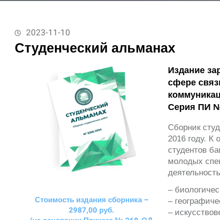
2023-11-10
Студенческий альманах
Издание за
сфере связ
коммуникац
Серия ПИ №
Сборник сту
2016 году. К
студентов ба
молодых спец
деятельност
– биологич
Стоимость издания сборника –
– географиче
2987,00 руб.
– искусств