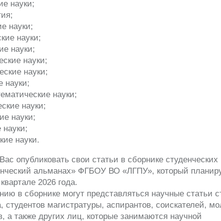
ие науки;
гия;
ие науки;
ческие науки;
ие науки;
еские науки;
еские науки;
е науки;
ематические науки;
ские науки;
ие науки;
 науки;
кие науки.
ас опубликовать свои статьи в сборнике студенческих
енческий альманах» ФГБОУ ВО «ЛГПУ», который планиру
 квартале 2026 года.
нию в сборнике могут представляться научные статьи с
, студентов магистратуры, аспирантов, соискателей, м
, а также других лиц, которые занимаются научной