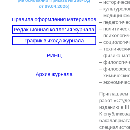
(на основании Приказа
№ 268-ОД
– историческ
от 09.04.2026)
– культуроло
– медицинск
Правила оформления материалов
– педагоги
Редакционная коллегия журнала
– политическ
– психологич
График выхода журнала
– социологич
– технически
РИНЦ
– физико-мат
– филологиче
– философск
Архив журнала
– химические
– экономичес
Приглашаем В
работ «Студ
изданию в III
К опубликова
бакалавриата
специалистов