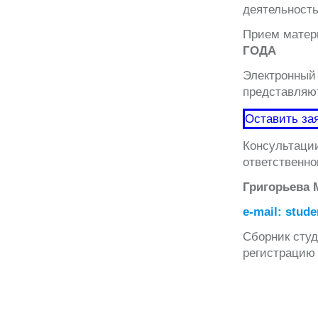
деятельност
Прием матер
ГОДА
Электронный 
представляют
Оставить за
Консультации
ответственно
Григорьева
e-mail: stud
Сборник сту
регистрацию