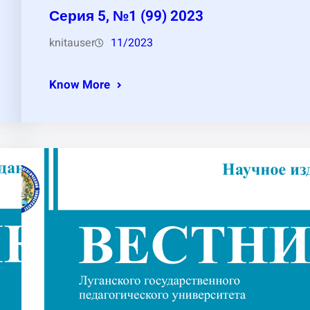
Серия 5, №1 (99) 2023
knitauser
11/2023
Know More