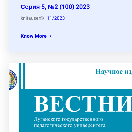
Серия 5, №2 (100) 2023
knitauser
11/2023
Know More