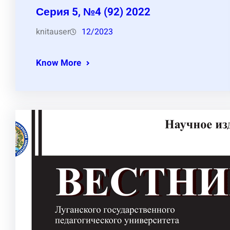
Серия 5, №4 (92) 2022
knitauser
12/2023
Know More