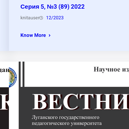
Серия 5, №3 (89) 2022
knitauser
12/2023
Know More